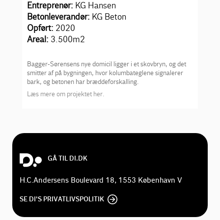
Entreprenør:
KG Hansen
Betonleverandør:
KG Beton
Opført:
2020
Areal:
3.500m
2
Bagger-Sørensens nye domicil ligger i et skovbryn, og det
smitter af på bygningen, hvor kolumbateglene signalerer
bark, og betonen har bræddeforskalling.
Læs mere om projektet her.
GÅ TIL DI.DK
H.C.Andersens Boulevard 18, 1553 København V
SE DI'S PRIVATLIVSPOLITIK