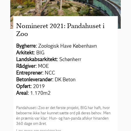
Nomineret 2021: Pandahuset i
Zoo
Bygherre:
Zoologisk Have København
Arkitekt:
BIG
Landskabsarkitekt:
Schønherr
Rådgiver:
MOE
Entreprenør:
NCC
Betonleverandør:
DK Beton
Opført:
2019
Areal:
1.170m
2
Pandahuset i Zoo er det første projekt, BIG har haft, hvor
beboerne ikke har kunnet sætte ord på deres behov. Men
én præmis var klar: Hun- og han-panda afskyr hinanden
360 dage om året.
Læs mere om projektet her.