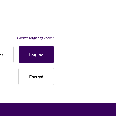
Glemt adgangskode?
er
Log ind
Fortryd