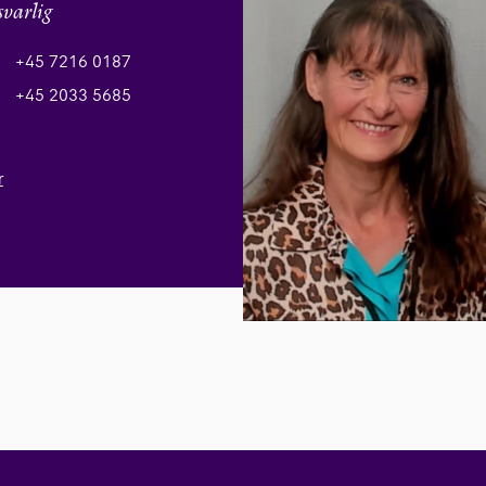
svarlig
+45 7216 0187
+45 2033 5685
r