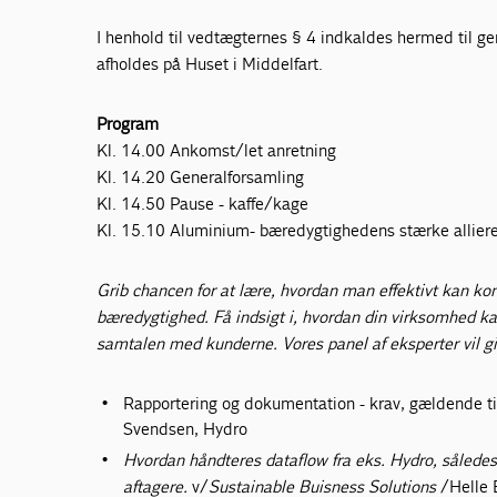
I henhold til vedtægternes § 4 indkaldes hermed til 
afholdes på Huset i Middelfart.
Program
Kl. 14.00 Ankomst/let anretning
Kl. 14.20 Generalforsamling
Kl. 14.50 Pause - kaffe/kage
Kl. 15.10 Aluminium- bæredygtighedens stærke allier
Grib chancen for at lære, hvordan man effektivt kan k
bæredygtighed. Få indsigt i, hvordan din virksomhed k
samtalen med kunderne. Vores panel af eksperter vil g
Rapportering og dokumentation - krav, gældende
Svendsen, Hydro
Hvordan håndteres dataflow fra eks. Hydro, således 
aftagere.
v/
Sustainable Buisness Solutions
/Helle 