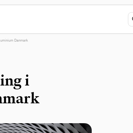
 Aluminium Danmark
ing i
nmark