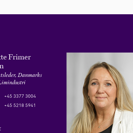
te Frimer
en
atsleder, Danmarks
Limindustri
+45 3377 3004
+45 5218 5941
r