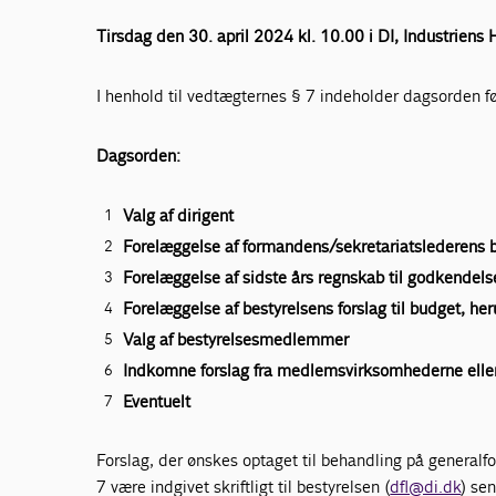
Tirsdag den 30. april 2024 kl. 10.00 i DI, Industriens 
I henhold til vedtægternes § 7 indeholder dagsorden f
Dagsorden:
Valg af dirigent
Forelæggelse af formandens/sekretariatslederens b
Forelæggelse af sidste års regnskab til godkendels
Forelæggelse af bestyrelsens forslag til budget, he
Valg af bestyrelsesmedlemmer
Indkomne forslag fra medlemsvirksomhederne eller
Eventuelt
Forslag, der ønskes optaget til behandling på generalf
7 være indgivet skriftligt til bestyrelsen (
dfl@di.dk
) se