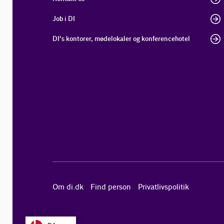
Job i DI
DI's kontorer, mødelokaler og konferencehotel
Om di.dk
Find person
Privatlivspolitik