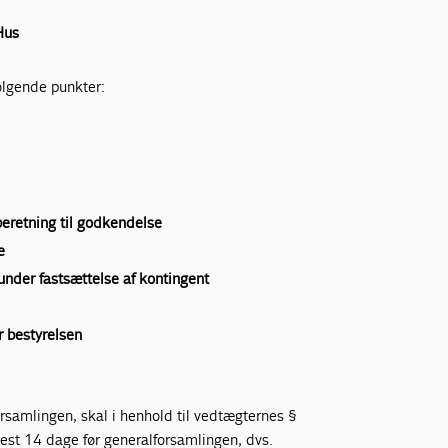
Hus
ølgende punkter:
eretning til godkendelse
e
runder fastsættelse af kontingent
 bestyrelsen
orsamlingen, skal i henhold til vedtægternes §
nest 14 dage før generalforsamlingen, dvs.