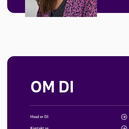
OM DI
Hvad er DI
Kontakt os