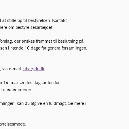
at stille op til bestyrelsen. Kontakt
 mere om bestyrelsesarbejdet.
 forslag, der ønskes fremmet til beslutning på
elsen i hænde 10 dage før generalforsamlingen,
, via e-mail:
kiba@di.dk
en 14. maj sendes dagsorden for
 til medlemmerne.
amlingen, kan du afgive en fuldmagt. Se mere i
styrelsesmøde.