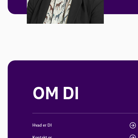
OM DI
Hvad er DI
Kontakt os