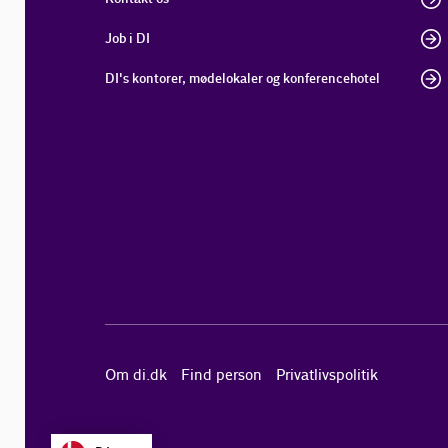
Job i DI
DI's kontorer, mødelokaler og konferencehotel
Om di.dk
Find person
Privatlivspolitik