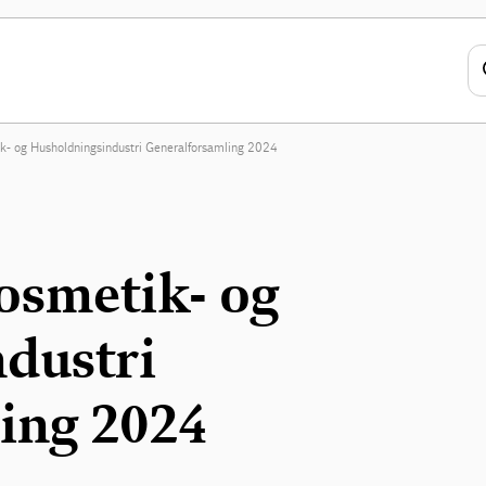
k- og Husholdningsindustri Generalforsamling 2024
osmetik- og
dustri
ing 2024