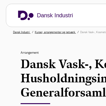
Dansk Industri
Dansk Industri
Kurser, arrangementer og netværk
Dansk Vask-, Kosmeti
Arrangement
Dansk Vask-, K
Husholdningsin
Generalforsaml