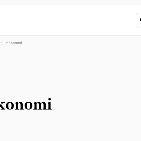
alejuraøkonomi
økonomi