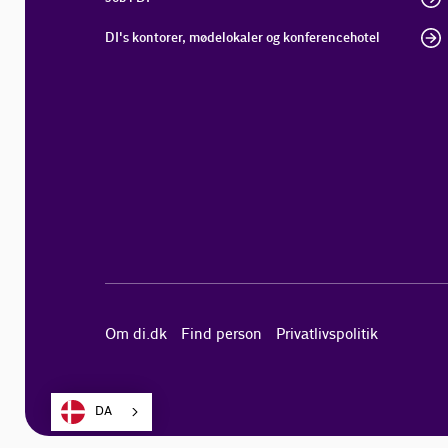
DI's kontorer, mødelokaler og konferencehotel
Om di.dk
Find person
Privatlivspolitik
DA