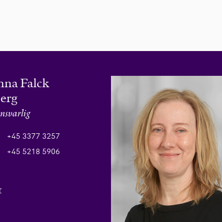
nna Falck
erg
nsvarlig
+45 3377 3257
+45 5218 5906
r