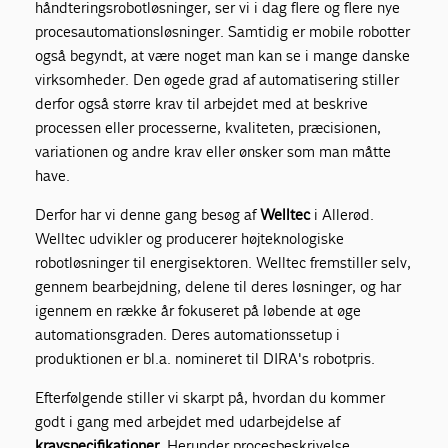
håndteringsrobotløsninger, ser vi i dag flere og flere nye
procesautomationsløsninger. Samtidig er mobile robotter
også begyndt, at være noget man kan se i mange danske
virksomheder. Den øgede grad af automatisering stiller
derfor også større krav til arbejdet med at beskrive
processen eller processerne, kvaliteten, præcisionen,
variationen og andre krav eller ønsker som man måtte
have.
Derfor har vi denne gang besøg af
Welltec
i Allerød.
Welltec udvikler og producerer højteknologiske
robotløsninger til energisektoren. Welltec fremstiller selv,
gennem bearbejdning, delene til deres løsninger, og har
igennem en række år fokuseret på løbende at øge
automationsgraden. Deres automationssetup i
produktionen er bl.a. nomineret til DIRA's robotpris.
Efterfølgende stiller vi skarpt på, hvordan du kommer
godt i gang med arbejdet med udarbejdelse af
kravspecifikationer
. Herunder procesbeskrivelse,