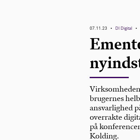
07.11.23
DI Digital
•
•
Emento
nyindst
Virksomheden 
brugernes helb
ansvarlighed p
overrakte digi
på konferencen
Kolding.