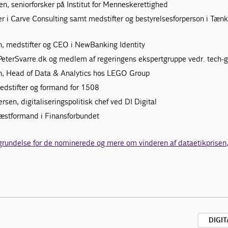
n, seniorforsker på Institut for Menneskerettighed
ner i Carve Consulting samt medstifter og bestyrelsesforperson i Tæ
en, medstifter og CEO i NewBanking Identity
f PeterSvarre.dk og medlem af regeringens ekspertgruppe vedr. tech-g
, Head of Data & Analytics hos LEGO Group
edstifter og formand for 1508
sen, digitaliseringspolitisk chef ved DI Digital
æstformand i Finansforbundet
rundelse for de nominerede og mere om vinderen af dataetikprisen
DIGIT