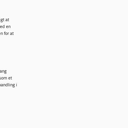
igt at
med en
n for at
gang
 som et
andling i