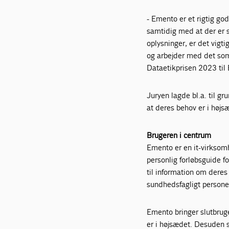
- Emento er et rigtig go
samtidig med at der er
oplysninger, er det vigti
og arbejder med det som 
Dataetikprisen 2023 til 
Juryen lagde bl.a. til gr
at deres behov er i høj
Brugeren i centrum
Emento er en it-virksom
personlig forløbsguide f
til information om dere
sundhedsfagligt persone
Emento bringer slutbruge
er i højsædet. Desuden 