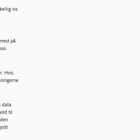
ellig vis
rrest på
ess
r. Hvis
øsningerne
s data.
old til
I den
 godt