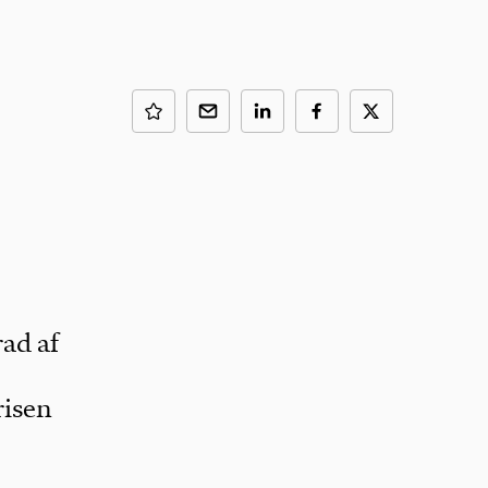
ad af
risen