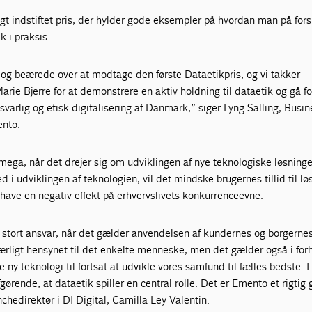
igt indstiftet pris, der hylder gode eksempler på hvordan man på forsk
 i praksis.
 og beærede over at modtage den første Dataetikpris, og vi takker
arie Bjerre for at demonstrere en aktiv holdning til dataetik og gå fo
svarlig og etisk digitalisering af Danmark,” siger Lyng Salling, Busin
ento.
mega, når det drejer sig om udviklingen af nye teknologiske løsninge
 i udviklingen af teknologien, vil det mindske brugernes tillid til l
r have en negativ effekt på erhvervslivets konkurrenceevne.
 et stort ansvar, når det gælder anvendelsen af kundernes og borgerne
ærligt hensynet til det enkelte menneske, men det gælder også i forh
te ny teknologi til fortsat at udvikle vores samfund til fælles bedste. 
fgørende, at dataetik spiller en central rolle. Det er Emento et rigtig
chedirektør i DI Digital, Camilla Ley Valentin.