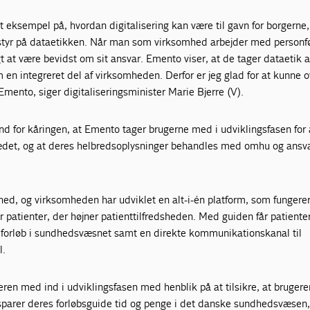
dt eksempel på, hvordan digitalisering kan være til gavn for borgerne,
 styr på dataetikken. Når man som virksomhed arbejder med perso
gt at være bevidst om sit ansvar. Emento viser, at de tager dataetik a
en integreret del af virksomheden. Derfor er jeg glad for at kunne
Emento, siger digitaliseringsminister Marie Bjerre (V).
und for kåringen, at Emento tager brugerne med i udviklingsfasen for a
sædet, og at deres helbredsoplysninger behandles med omhu og ansva
hed, og virksomheden har udviklet en alt-i-én platform, som fungere
or patienter, der højner patienttilfredsheden. Med guiden får patient
s forløb i sundhedsvæsnet samt en direkte kommunikationskanal til
l.
ren med ind i udviklingsfasen med henblik på at tilsikre, at bruger
sparer deres forløbsguide tid og penge i det danske sundhedsvæsen