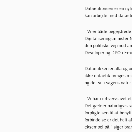
Dataetikprisen er en nyl
kan arbejde med dataetik
- Vi er både begejstrede
Digitaliseringsminister M
den politiske vej mod an
Developer og DPO i Em
Dataetikken er alfa og o
ikke dataetik bringes med
og det vil i sagens natu
- Vi har i erhvervslivet
Det gælder naturligvis s
forpligtelsen til at benyt
forbindelse er det helt a
eksempel på,” siger bran