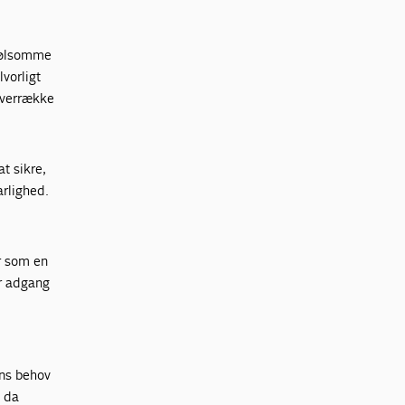
nfølsomme
lvorligt
 overrække
t sikre,
rlighed.
r som en
er adgang
ens behov
, da