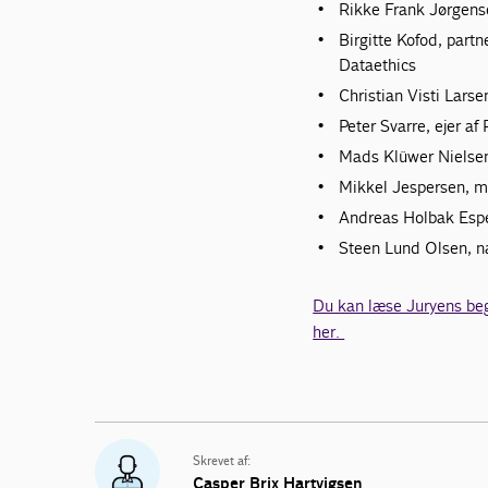
Rikke Frank Jørgense
Birgitte Kofod, part
Dataethics
Christian Visti Lars
Peter Svarre, ejer a
Mads Klüwer Nielsen
Mikkel Jespersen, m
Andreas Holbak Esper
Steen Lund Olsen, n
Du kan læse Juryens beg
her.
Skrevet af:
Casper Brix Hartvigsen