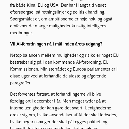
fra både Kina, EU og USA. Der har i langt tid været
efterspørgsel på retningslinjer og politisk handling.
Spørgsmålet er, om ambitionerne er høje nok, og også
omfavner de mange muligheder kunstig intelligens
medbringer.
Vil AI-forordningen nå i mål inden årets udgang?
Netop balancen mellem muligheder og risiko er noget EU
bestræber sig på i den kommende AI-forordning. EU
Kommissionen, Ministerrådet og Europa parlamentet er i
disse uger ved at forhandle de sidste og afgørende
paragraffer.
Det forventes fortsat, at forhandlingerne vil blive
færdiggjort i december i år. Men meget tyder på at
interne uenigheder kan gøre det svært. Uenighederne
drejer sig om, hvilke anvendelser af AI der skal forbydes,
hvilke begrænsninger der skal pålægges politiet, og
hvorvidt de store sprogmodeller skal reguleres.