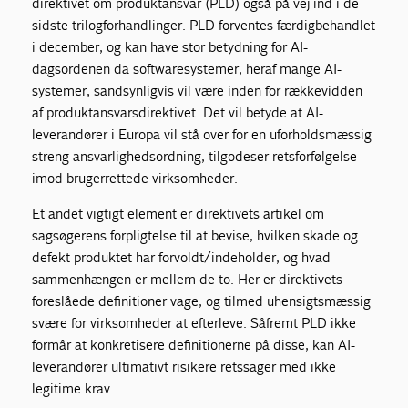
direktivet om produktansvar (PLD) også på vej ind i de
sidste trilogforhandlinger. PLD forventes færdigbehandlet
i december, og kan have stor betydning for AI-
dagsordenen da softwaresystemer, heraf mange AI-
systemer, sandsynligvis vil være inden for rækkevidden
af produktansvarsdirektivet. Det vil betyde at AI-
leverandører i Europa vil stå over for en uforholdsmæssig
streng ansvarlighedsordning, tilgodeser retsforfølgelse
imod brugerrettede virksomheder.
Et andet vigtigt element er direktivets artikel om
sagsøgerens forpligtelse til at bevise, hvilken skade og
defekt produktet har forvoldt/indeholder, og hvad
sammenhængen er mellem de to. Her er direktivets
foreslåede definitioner vage, og tilmed uhensigtsmæssig
svære for virksomheder at efterleve. Såfremt PLD ikke
formår at konkretisere definitionerne på disse, kan AI-
leverandører ultimativt risikere retssager med ikke
legitime krav.