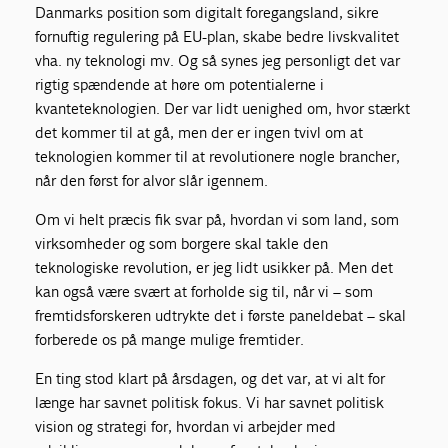
Danmarks position som digitalt foregangsland, sikre
fornuftig regulering på EU-plan, skabe bedre livskvalitet
vha. ny teknologi mv. Og så synes jeg personligt det var
rigtig spændende at høre om potentialerne i
kvanteteknologien. Der var lidt uenighed om, hvor stærkt
det kommer til at gå, men der er ingen tvivl om at
teknologien kommer til at revolutionere nogle brancher,
når den først for alvor slår igennem.
Om vi helt præcis fik svar på, hvordan vi som land, som
virksomheder og som borgere skal takle den
teknologiske revolution, er jeg lidt usikker på. Men det
kan også være svært at forholde sig til, når vi – som
fremtidsforskeren udtrykte det i første paneldebat – skal
forberede os på mange mulige fremtider.
En ting stod klart på årsdagen, og det var, at vi alt for
længe har savnet politisk fokus. Vi har savnet politisk
vision og strategi for, hvordan vi arbejder med