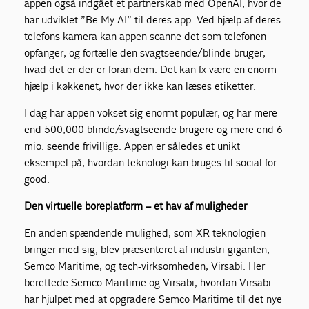
appen også indgået et partnerskab med OpenAI, hvor de
har udviklet ”Be My AI” til deres app. Ved hjælp af deres
telefons kamera kan appen scanne det som telefonen
opfanger, og fortælle den svagtseende/blinde bruger,
hvad det er der er foran dem. Det kan fx være en enorm
hjælp i køkkenet, hvor der ikke kan læses etiketter.
I dag har appen vokset sig enormt populær, og har mere
end 500,000 blinde/svagtseende brugere og mere end 6
mio. seende frivillige. Appen er således et unikt
eksempel på, hvordan teknologi kan bruges til social for
good.
Den virtuelle boreplatform – et hav af muligheder
En anden spændende mulighed, som XR teknologien
bringer med sig, blev præsenteret af industri giganten,
Semco Maritime, og tech-virksomheden, Virsabi. Her
berettede Semco Maritime og Virsabi, hvordan Virsabi
har hjulpet med at opgradere Semco Maritime til det nye