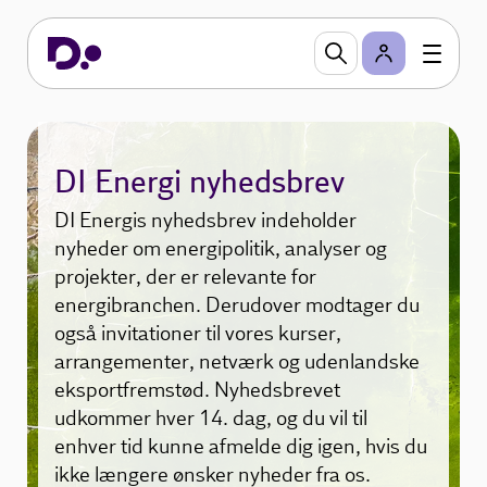
Nyheder
Vær på forkant med, hvad der sker indenfor energi
- få DI Energis nyhedsbrev.
Bliv klogere på DI Energis mærkesager og få
indsigt med vores analyser.
DI Energi nyhedsbrev
DI Energis nyhedsbrev indeholder
nyheder om energipolitik, analyser og
projekter, der er relevante for
energibranchen. Derudover modtager du
også invitationer til vores kurser,
arrangementer, netværk og udenlandske
eksportfremstød. Nyhedsbrevet
udkommer hver 14. dag, og du vil til
enhver tid kunne afmelde dig igen, hvis du
ikke længere ønsker nyheder fra os.