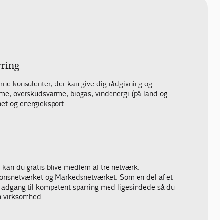
rring
rne konsulenter, der kan give dig rådgivning og
varme, overskudsvarme, biogas, vindenergi (på land og
lnet og energieksport.
kan du gratis blive medlem af tre netværk:
ionsnetværket og Markedsnetværket. Som en del af et
få adgang til kompetent sparring med ligesindede så du
n virksomhed.