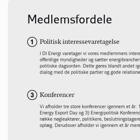
Medlemsfordele
Politisk interessevaretagelse
I DI Energi varetager vi vores medlemmers interes
offentlige myndigheder og sætter energibranchens
politiske dagsorden. Dette gøres blandt andet i
dialog med de politiske partier og gode relationer
Konferencer
Vi afholder tre store konferencer igennem et år:
Energy Export Day og 3) Energipolitisk Konference,
række nøgleaktører, politikere, beslutningstager
oplæg. Derudover afholder vi igennem et år mer