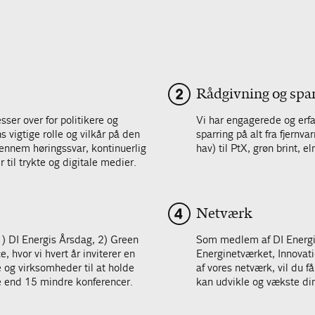
Rådgivning og spa
ser over for politikere og
Vi har engagerede og erfa
 vigtige rolle og vilkår på den
sparring på alt fra fjern
gennem høringssvar, kontinuerlig
hav) til PtX, grøn brint, e
 til trykte og digitale medier.
Netværk
 1) DI Energis Årsdag, 2) Green
Som medlem af DI Energi 
 hvor vi hvert år inviterer en
Energinetværket, Innovat
e og virksomheder til at holde
af vores netværk, vil du 
e end 15 mindre konferencer.
kan udvikle og vækste di