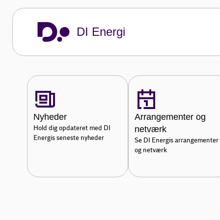
Derudover skaber vi synlighed for branchen
styrker rammerne for vores medlemmers væ
DI Energi
Om DI Energi
Nyheder
Arrangementer og
Hold dig opdateret med DI
netværk
Energis seneste nyheder
Se DI Energis arrangementer
og netværk