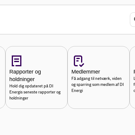
 både nationalt og internationalt, og
kst og udvikling.
Rapporter og
Medlemmer
holdninger
Få adgang til netværk, viden
og sparring som medlem af DI
Hold dig opdateret på DI
Energi
Energis seneste rapporter og
holdninger