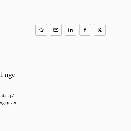
il uge
abil, på
rgi giver