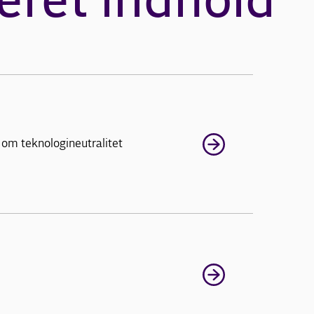
eret indhold
 om teknologineutralitet