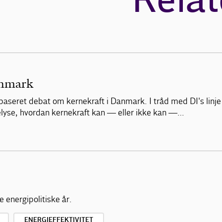
Relat
anmark
abaseret debat om kernekraft i Danmark. I tråd med DI's linje
 belyse, hvordan kernekraft kan — eller ikke kan —…
 energipolitiske år.
ENERGIEFFEKTIVITET