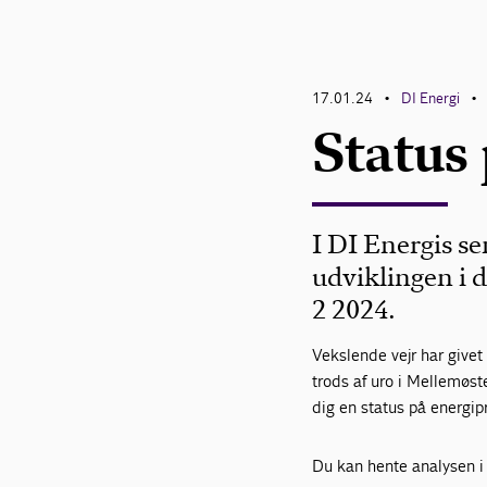
17.01.24
DI Energi
•
•
Status
I DI Energis s
udviklingen i d
2 2024.
Vekslende vejr har givet 
trods af uro i Mellemøst
dig en status på energip
Du kan hente analysen i