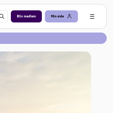
Bliv medlem
Min side