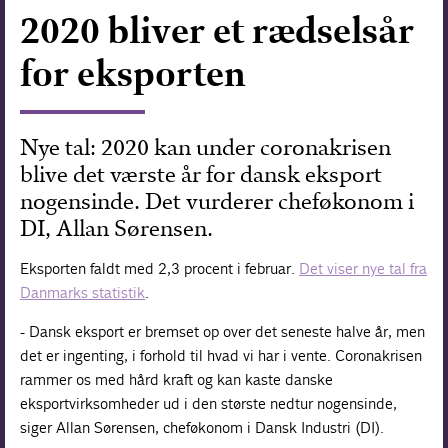
2020 bliver et rædselsår
Forskning
for eksporten
Nye tal: 2020 kan under coronakrisen
blive det værste år for dansk eksport
nogensinde. Det vurderer cheføkonom i
DI, Allan Sørensen.
Eksporten faldt med 2,3 procent i februar.
Det viser nye tal fra
Danmarks statistik
.
- Dansk eksport er bremset op over det seneste halve år, men
det er ingenting, i forhold til hvad vi har i vente. Coronakrisen
rammer os med hård kraft og kan kaste danske
eksportvirksomheder ud i den største nedtur nogensinde,
siger Allan Sørensen, cheføkonom i Dansk Industri (DI).