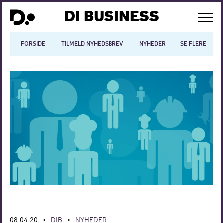
DI BUSINESS
FORSIDE
TILMELD NYHEDSBREV
NYHEDER
SE FLERE
BLOGS
N
Dansk økonomi
Digitalisering
International økonomi
Arbejdsmiljø
Arbejdsmarkedet
Uddannelse
Europapolitik
08.04.20
DIB
NYHEDER
•
•