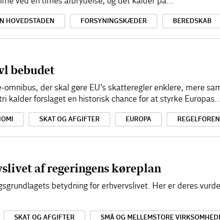
time ved en times afbrydelse, og det kalder på…
ON HOVEDSTADEN
FORSYNINGSKÆDER
BEREDSKAB
vl bebudet
-omnibus, der skal gøre EU’s skatteregler enklere, mere
i kalder forslaget en historisk chance for at styrke Europas
NOMI
SKAT OG AFGIFTER
EUROPA
REGELFOREN
slivet af regeringens køreplan
sgrundlagets betydning for erhvervslivet. Her er deres vurderi
SKAT OG AFGIFTER
SMÅ OG MELLEMSTORE VIRKSOMHED