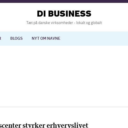
DI BUSINESS
Tæt på danske virksomheder - lokalt og globalt
R
BLOGS
NYT OM NAVNE
lisering
International økonomi
nelse
Europapolitik
scenter styrker erhvervslivet