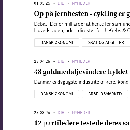
01.05.26
DIB
NYHEDER
•
•
Op på jernhesten - cykling er
Debat: Der er milliarder at hente for samfund
Hovedstaden, adm. direktør for J. Krebs & C
DANSK ØKONOMI
SKAT OG AFGIFTER
25.04.26
DIB
NYHEDER
•
•
48 guldmedaljevindere hyldet 
Danmarks dygtigste industriteknikere, kondit
DANSK ØKONOMI
ARBEJDSMARKED
25.03.26
DIB
NYHEDER
•
•
12 partiledere testede deres s