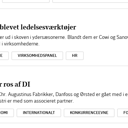
 blevet ledelsesværktøjer
ud i skoven i ydersæsonerne. Blandt dem er Cowi og Sanovo,
 i virksomhederne.
ME
VIRKSOMHEDSPANEL
HR
 ros af DI
. Augustinus Fabrikker, Danfoss og Ørsted er gået med i en 
tri er med som associeret partner.
NOMI
INTERNATIONALT
KONKURRENCEEVNE
F