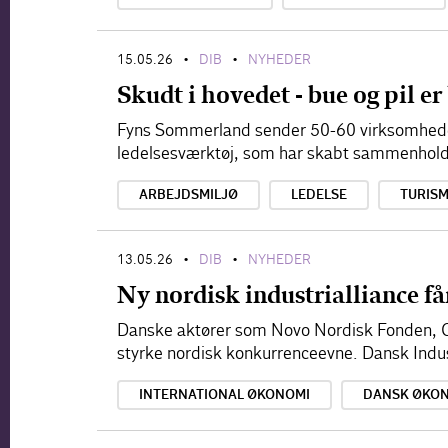
15.05.26
DIB
NYHEDER
•
•
Skudt i hovedet - bue og pil er
Fyns Sommerland sender 50-60 virksomheder 
ledelsesværktøj, som har skabt sammenhold
ARBEJDSMILJØ
LEDELSE
TURIS
13.05.26
DIB
NYHEDER
•
•
Ny nordisk industrialliance får
Danske aktører som Novo Nordisk Fonden, Chr
styrke nordisk konkurrenceevne. Dansk Indus
INTERNATIONAL ØKONOMI
DANSK ØKO