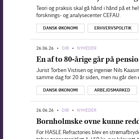
Teori og praksis skal gå hånd i hånd på et he
forsknings- og analysecenter CEFAU.
DANSK ØKONOMI
ERHVERVSPOLITIK
26.06.26
DIB
NYHEDER
•
•
En af to 80-årige går på pensio
Jurist Torben Vistisen og ingeniør Nils Kaasi
samme dag for 20 år siden, men nu går den 
DANSK ØKONOMI
ARBEJDSMARKED
26.06.26
DIB
NYHEDER
•
•
Bornholmske ovne kunne redde
For HASLE Refractories blev en strømafbryd