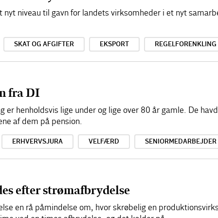
lt nyt niveau til gavn for landets virksomheder i et nyt sama
SKAT OG AFGIFTER
EKSPORT
REGELFORENKLING
n fra DI
ng er henholdsvis lige under og lige over 80 år gamle. De hav
ene af dem på pension.
ERHVERVSJURA
VELFÆRD
SENIORMEDARBEJDER
s efter strømafbrydelse
else en rå påmindelse om, hvor skrøbelig en produktionsvir