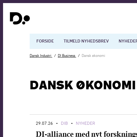
FORSIDE
TILMELD NYHEDSBREV
NYHEDE
Dansk Industri
DI Business
Dansk økonomi
Dansk økonomi
Digita
DANSK ØKONOMI
Arbejdsmarkedet
Uddan
29.07.26
DIB
NYHEDER
•
•
DI-alliance med nyt forskning