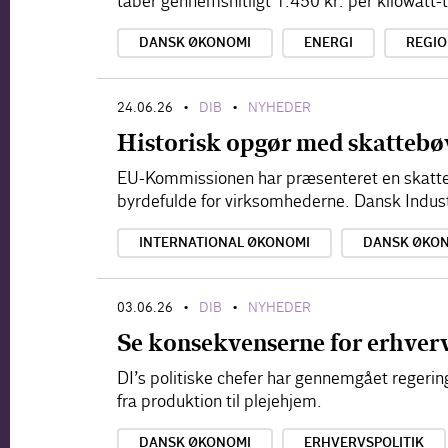
taber gennemsnitligt 1.450 kr. per kilowatt-
DANSK ØKONOMI
ENERGI
REGI
24.06.26
DIB
NYHEDER
•
•
Historisk opgør med skattebø
EU-Kommissionen har præsenteret en skatte
byrdefulde for virksomhederne. Dansk Industr
INTERNATIONAL ØKONOMI
DANSK ØKO
03.06.26
DIB
NYHEDER
•
•
Se konsekvenserne for erhverv
DI’s politiske chefer har gennemgået regering
fra produktion til plejehjem.
DANSK ØKONOMI
ERHVERVSPOLITIK