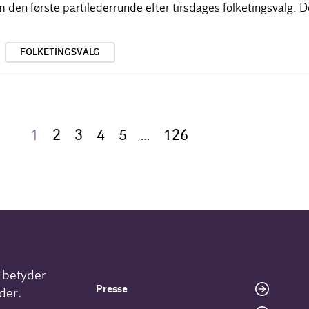
n første partilederrunde efter tirsdages folketingsvalg. Det
FOLKETINGSVALG
1
2
3
4
5
126
…
r betyder
Presse
der.