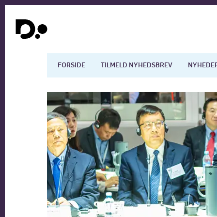
FORSIDE
TILMELD NYHEDSBREV
NYHEDE
Dansk økonomi
Digita
Arbejdsmarkedet
Uddan