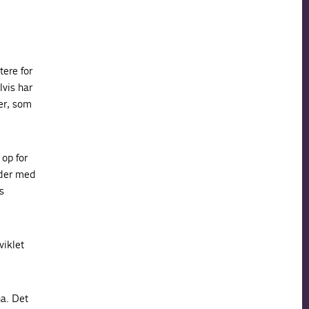
tere for
vis har
ser, som
 op for
eder med
s
viklet
na. Det