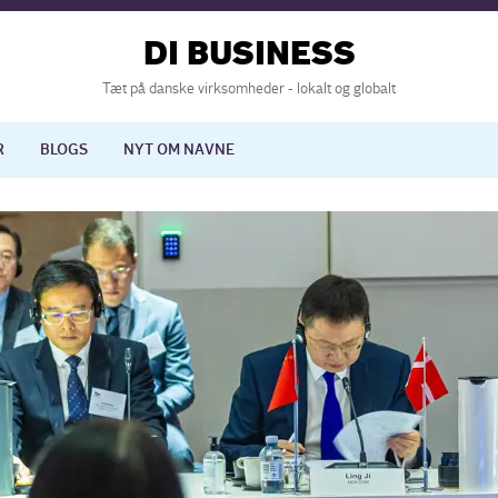
DI BUSINESS
Tæt på danske virksomheder - lokalt og globalt
R
BLOGS
NYT OM NAVNE
lisering
International økonomi
nelse
Europapolitik