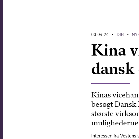
03.04.24
DIB
NY
•
•
Kina v
dansk 
Kinas vicehan
besøgt Dansk 
største virkso
mulighederne f
Interessen fra Vestens 