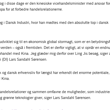
 og i disse dage er den kinesiske vicehandelsminister med ansvar fo
opa for at forbedre handelsrelationerne.
øg i Dansk Industri, hvor han mødtes med den absolutte top i dansk
 udviklet sig til en økonomisk global stormagt, som er en betydnings
 verden – også i fremtiden. Det er derfor vigtigt, at vi opnår en endn
handel med Kina. Jeg glæder mig derfor over Ling Jis besøg, siger
ri (DI) Lars Sandahl Sørensen.
og dansk erhvervsliv for længst har erkendt det enorme potentiale,
 Kina.
 handelsrelationer og sammen omfavne de muligheder, som industri
 og grønne teknologier giver, siger Lars Sandahl Sørensen.