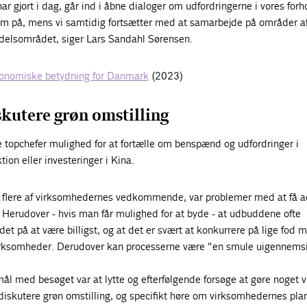
i har gjort i dag, går ind i åbne dialoger om udfordringerne i vores forh
em på, mens vi samtidig fortsætter med at samarbejde på områder af
delsområdet, siger Lars Sandahl Sørensen.
onomiske betydning for Danmark
(2023)
skutere grøn omstilling
 topchefer mulighed for at fortælle om benspænd og udfordringer i
ion eller investeringer i Kina.
for flere af virksomhedernes vedkommende, var problemer med at få a
. Herudover - hvis man får mulighed for at byde - at udbuddene ofte
et på at være billigst, og at det er svært at konkurrere på lige fod 
virksomheder. Derudover kan processerne være "en smule uigennemsi
mål med besøget var at lytte og efterfølgende forsøge at gøre noget v
diskutere grøn omstilling, og specifikt høre om virksomhedernes plan