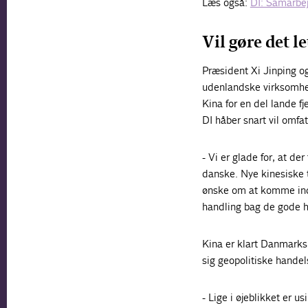
Læs også:
DI: Samarbe
Vil gøre det l
Præsident Xi Jinping og
udenlandske virksomhed
Kina for en del lande fj
DI håber snart vil omfa
- Vi er glade for, at de
danske. Nye kinesiske 
ønske om at komme ind
handling bag de gode h
Kina er klart Danmarks 
sig geopolitiske hande
- Lige i øjeblikket er 