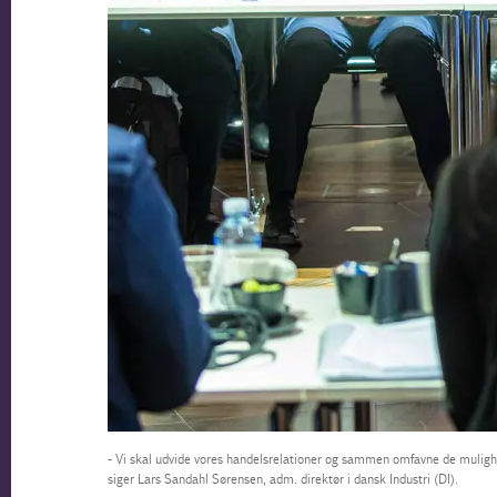
- Vi skal udvide vores handelsrelationer og sammen omfavne de mulighed
siger Lars Sandahl Sørensen, adm. direktør i dansk Industri (DI).