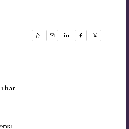
i har
ekymrer