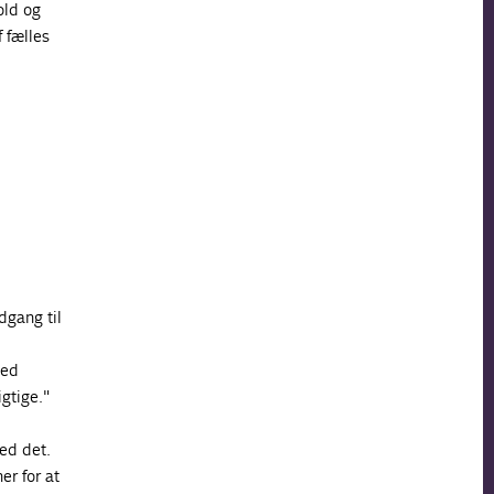
old og
 fælles
dgang til
med
gtige."
ed det.
er for at