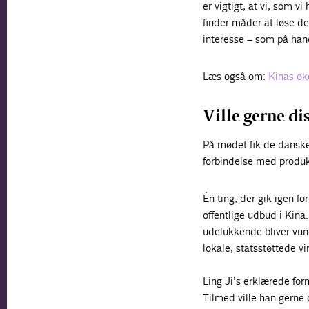
er vigtigt, at vi, som v
finder måder at løse d
interesse – som på han
Læs også om:
Kinas øk
Ville gerne di
På mødet fik de danske
forbindelse med produkt
Én ting, der gik igen 
offentlige udbud i Kina
udelukkende bliver vund
lokale, statsstøttede 
Ling Ji’s erklærede for
Tilmed ville han gerne 