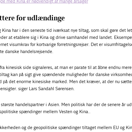
jde med Kina er nødvendigt af mange årsager
ettere for udlændinge
 Kina har i den seneste tid iværksat nye tiltag, som skal gøre det let
er at etablere sig i Kina og drive samhandel med landet. Eksempel
ernet visumkrav for kortvarige forretningsrejser. Det er visumfritagel
tte danske handelsrejsende.
r fra kinesisk side signaleres, at man er parate til at åbne endnu mere
tiltag kan på sigt give spændende muligheder for danske virksomh
 på det enorme kinesiske marked. Men det kræver, at der nu sætte
ensigter. siger Lars Sandahl Sørensen.
største handelspartner i Asien. Men politisk har der de senere år ud
lspolitiske spændinger mellem Vesten og Kina..
usikkerheden og de geopolitiske spændinger tiltaget mellem EU og Ki