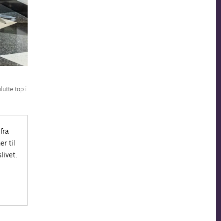
utte top i
fra
r til
livet.