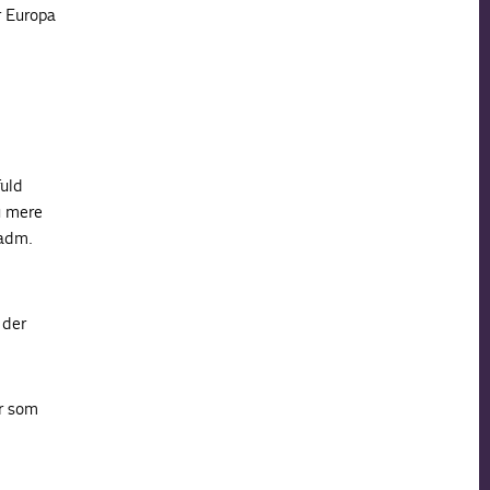
r Europa
fuld
u mere
 adm.
 der
er som