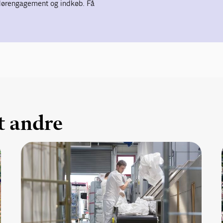
ndørengagement og indkøb. Få
t andre