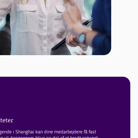
teter
ggende i Shanghai kan dine medarbejdere få fast
g vil derigennem blive en del af et bredt netværk.