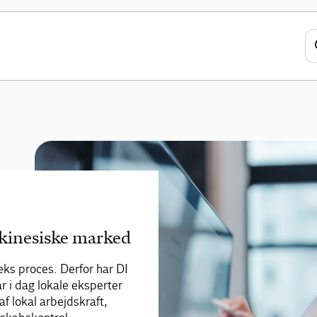
lstedeværelse i Shanghai, kan DI hjælpe
 i Kina
t kinesiske marked
ks proces. Derfor har DI
ar i dag lokale eksperter
 af lokal arbejdskraft,