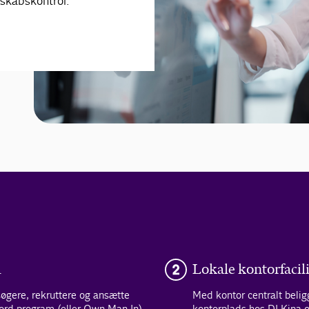
nskabskontrol.
d
Lokale kontorfacili
søgere, rekruttere og ansætte
Med kontor centralt beli
ord program (eller Own Man In)
kontorplads hos DI Kina o