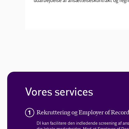
udarbejdelse af ansættelseskontrakt og reg
Vores services
Rekruttering og Employer of Recor
DI kan facilitere den indledende screening af an
din lokale medarbejder. Med et Employer of Rec