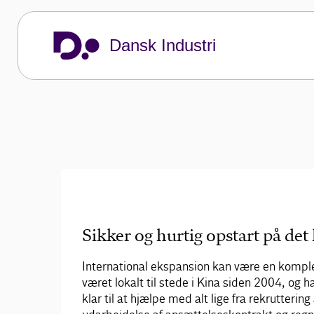
Med et bredt udvalg af services og lokal ti
danske virksomheder til Kina.
Dansk Industri
Kontakt os
Dansk Industri
Vi rådgiver dig
Etablering, drift og vækst i udlandet
DI
Sikker og hurtig opstart på de
International ekspansion kan være en komple
været lokalt til stede i Kina siden 2004, og h
klar til at hjælpe med alt lige fra rekruttering