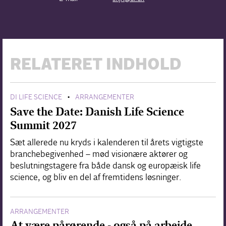
RELATERET INDHOLD
DI LIFE SCIENCE
ARRANGEMENTER
•
Save the Date: Danish Life Science
Summit 2027
Sæt allerede nu kryds i kalenderen til årets vigtigste
branchebegivenhed – mød visionære aktører og
beslutningstagere fra både dansk og europæisk life
science, og bliv en del af fremtidens løsninger.
ARRANGEMENTER
At være pårørende - også på arbejde