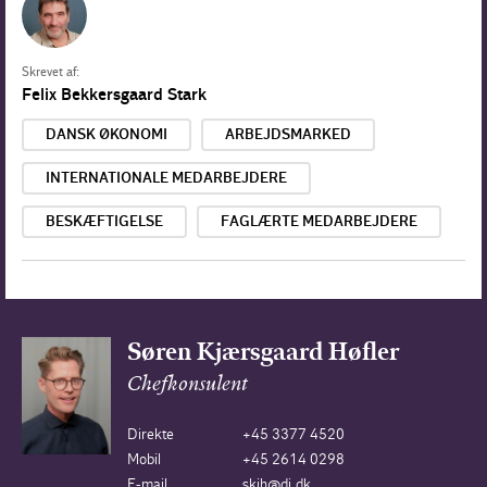
Skrevet af:
Felix Bekkersgaard Stark
DANSK ØKONOMI
ARBEJDSMARKED
INTERNATIONALE MEDARBEJDERE
BESKÆFTIGELSE
FAGLÆRTE MEDARBEJDERE
Søren Kjærsgaard Høfler
Chefkonsulent
Direkte
+45 3377 4520
Mobil
+45 2614 0298
E-mail
skjh@di.dk