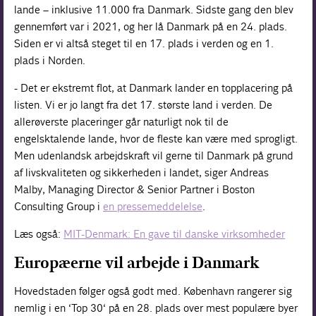
lande – inklusive 11.000 fra Danmark. Sidste gang den blev
gennemført var i 2021, og her lå Danmark på en 24. plads.
Siden er vi altså steget til en 17. plads i verden og en 1.
plads i Norden.
- Det er ekstremt flot, at Danmark lander en topplacering på
listen. Vi er jo langt fra det 17. største land i verden. De
allerøverste placeringer går naturligt nok til de
engelsktalende lande, hvor de fleste kan være med sprogligt.
Men udenlandsk arbejdskraft vil gerne til Danmark på grund
af livskvaliteten og sikkerheden i landet, siger Andreas
Malby, Managing Director & Senior Partner i Boston
Consulting Group i
en pressemeddelelse
.
Læs også:
MIT-Denmark: En gave til danske virksomheder
Europæerne vil arbejde i Danmark
Hovedstaden følger også godt med. København rangerer sig
nemlig i en ‘Top 30‘ på en 28. plads over mest populære byer