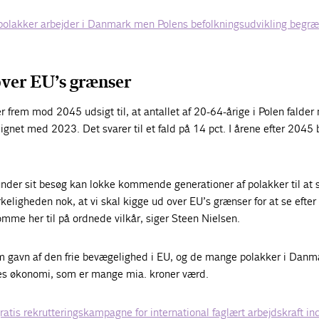
olakker arbejder i Danmark men Polens befolkningsudvikling begræ
over EU’s grænser
er frem mod 2045 udsigt til, at antallet af 20-64-årige i Polen falde
net med 2023. Det svarer til et fald på 14 pct. I årene efter 2045 b
der sit besøg kan lokke kommende generationer af polakker til at 
eligheden nok, at vi skal kigge ud over EU’s grænser for at se efte
omme her til på ordnede vilkår, siger Steen Nielsen.
 gavn af den frie bevægelighed i EU, og de mange polakker i Danm
ores økonomi, som er mange mia. kroner værd.
ratis rekrutteringskampagne for international faglært arbejdskraft in