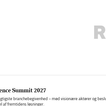
R
cience Summit 2027
 vigtigste branchebegivenhed – mød visionære aktører og besl
el af fremtidens løsninger.