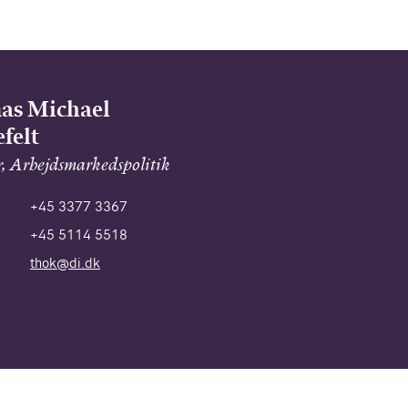
as Michael
felt
r, Arbejdsmarkedspolitik
+45 3377 3367
+45 5114 5518
thok@di.dk