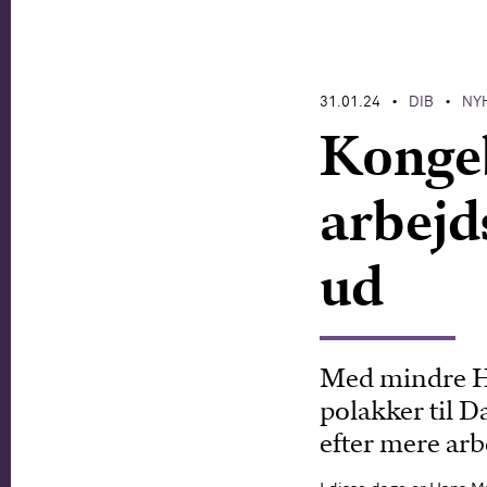
31.01.24
DIB
NY
•
•
Kongeb
arbejd
ud
Med mindre H.
polakker til 
efter mere arb