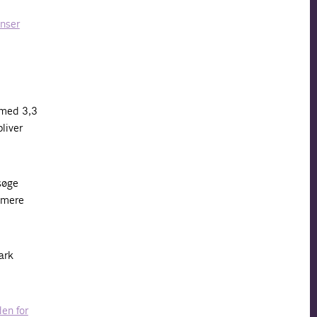
nser
r med 3,3
liver
søge
r mere
ark
den for