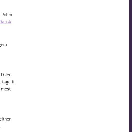
r Polen
 Dansk
er i
 Polen
 tage til
e mest
elthen
.