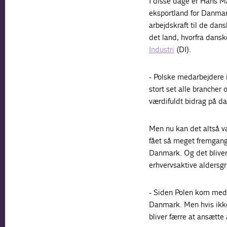
I disse dage er Hans Ma
eksportland for Danmar
arbejdskraft til de dan
det land, hvorfra dansk
Industri
(DI).
- Polske medarbejdere 
stort set alle brancher 
værdifuldt bidrag på da
Men nu kan det altså væ
fået så meget fremgang i
Danmark. Og det bliver 
erhvervsaktive aldersgr
- Siden Polen kom med 
Danmark. Men hvis ikke 
bliver færre at ansætte 