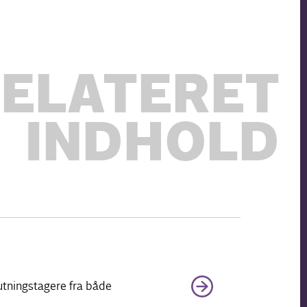
ELATERET
INDHOLD
utningstagere fra både