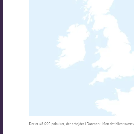
Der er 48.000 polakker, der arbejder i Danmark. Men det bliver svært at 