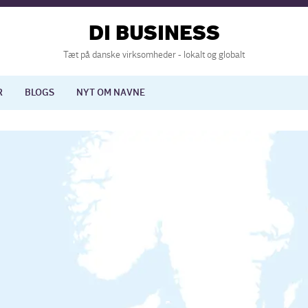
DI BUSINESS
Tæt på danske virksomheder - lokalt og globalt
R
BLOGS
NYT OM NAVNE
lisering
International økonomi
nelse
Europapolitik