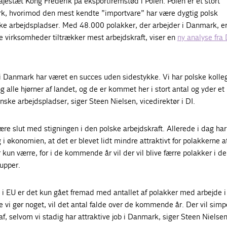
jestæt Kong Frederik på eksportfremstød i Polen. Polen er et stort
k, hvorimod den mest kendte ”importvare” har være dygtig polsk
ske arbejdspladser. Med 48.000 polakker, der arbejder i Danmark, e
e virksomheder tiltrækker mest arbejdskraft, viser en
ny analyse fra
i Danmark har været en succes uden sidestykke. Vi har polske kolleg
og alle hjørner af landet, og de er kommet her i stort antal og yder et
nske arbejdspladser, siger Steen Nielsen, vicedirektør i DI.
re slut med stigningen i den polske arbejdskraft. Allerede i dag har
 økonomien, at det er blevet lidt mindre attraktivt for polakkerne at
kun værre, for i de kommende år vil der vil blive færre polakker i d
upper.
i EU er det kun gået fremad med antallet af polakker med arbejde i
vi gør noget, vil det antal falde over de kommende år. Der vil simp
af, selvom vi stadig har attraktive job i Danmark, siger Steen Nielsen