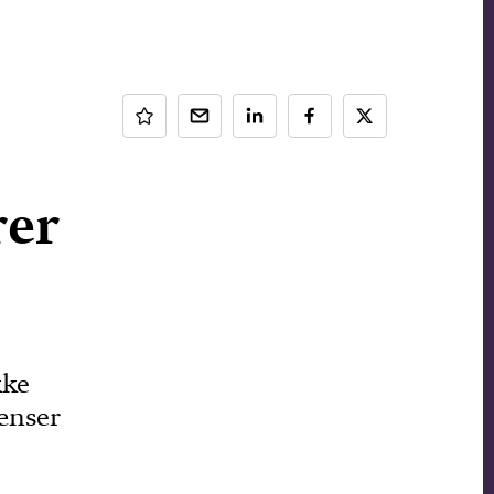
rer
kke
ænser