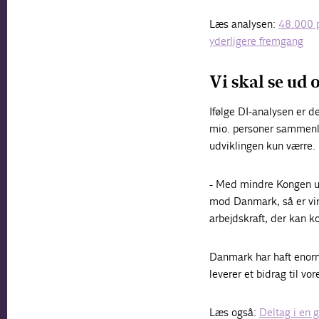
Læs analysen:
48.000 p
yderligere fremgang
Vi skal se ud 
Ifølge DI-analysen er d
mio. personer sammenlig
udviklingen kun værre.
- Med mindre Kongen un
mod Danmark, så er virk
arbejdskraft, der kan k
Danmark har haft enorm
leverer et bidrag til v
Læs også:
Deltag i en g