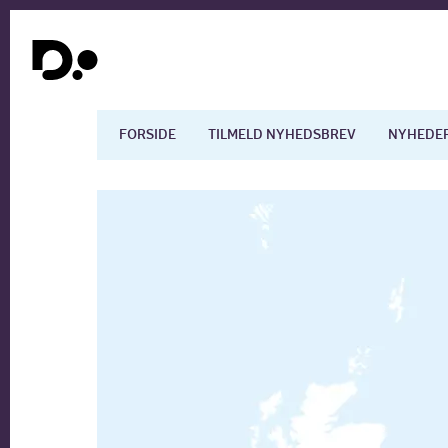
FORSIDE
TILMELD NYHEDSBREV
NYHEDE
Dansk økonomi
Digita
Arbejdsmarkedet
Uddan