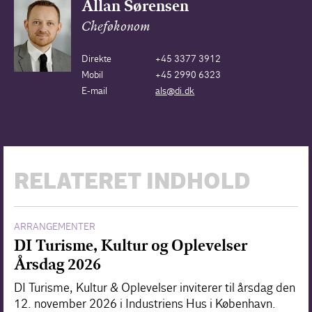
Allan Sørensen
Cheføkonom
Direkte
+45 3377 3912
Mobil
+45 2990 6323
E-mail
als@di.dk
RELATERET INDHOLD
ARRANGEMENTER
DI Turisme, Kultur og Oplevelser
Årsdag 2026
DI Turisme, Kultur & Oplevelser inviterer til årsdag den
12. november 2026 i Industriens Hus i København.