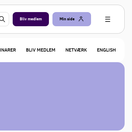
Bliv medlem
Min side
INARER
BLIV MEDLEM
NETVÆRK
ENGLISH