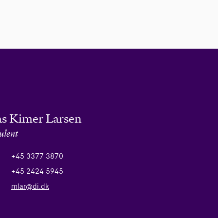
s Kimer Larsen
ulent
+45 3377 3870
+45 2424 5945
mlar@di.dk