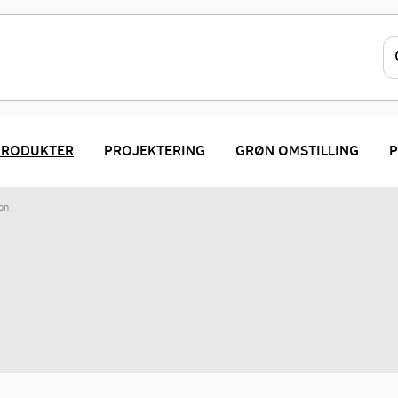
PRODUKTER
PROJEKTERING
GRØN OMSTILLING
P
on