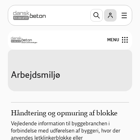
MENU
Produkter
Arbejdsmiljø
Teknik og design
Miljøvaredeklarationer
Publikationer
Håndtering og opmuring af blokke
Vejledende information til byggebranchen i
Om Betonvareforeningen
forbindelse med udførelsen af byggeri, hvor der
anvendes letklinkerblokke eller