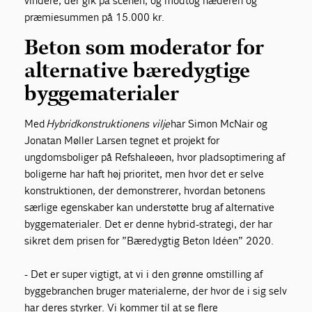
vindere, der gik på scenen, og modtog hæderen og
præmiesummen på 15.000 kr.
Beton som moderator for
alternative bæredygtige
byggematerialer
Med
Hybridkonstruktionens vilje
har Simon McNair og
Jonatan Møller Larsen tegnet et projekt for
ungdomsboliger på Refshaleøen, hvor pladsoptimering af
boligerne har haft høj prioritet, men hvor det er selve
konstruktionen, der demonstrerer, hvordan betonens
særlige egenskaber kan understøtte brug af alternative
byggematerialer. Det er denne hybrid-strategi, der har
sikret dem prisen for ”Bæredygtig Beton Idéen” 2020.
- Det er super vigtigt, at vi i den grønne omstilling af
byggebranchen bruger materialerne, der hvor de i sig selv
har deres styrker. Vi kommer til at se flere