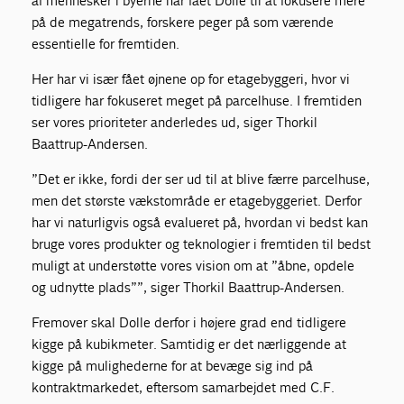
af mennesker i byerne har fået Dolle til at fokusere mere
på de megatrends, forskere peger på som værende
essentielle for fremtiden.
Her har vi især fået øjnene op for etagebyggeri, hvor vi
tidligere har fokuseret meget på parcelhuse. I fremtiden
ser vores prioriteter anderledes ud, siger Thorkil
Baattrup-Andersen.
”Det er ikke, fordi der ser ud til at blive færre parcelhuse,
men det største vækstområde er etagebyggeriet. Derfor
har vi naturligvis også evalueret på, hvordan vi bedst kan
bruge vores produkter og teknologier i fremtiden til bedst
muligt at understøtte vores vision om at ”åbne, opdele
og udnytte plads””, siger Thorkil Baattrup-Andersen.
Fremover skal Dolle derfor i højere grad end tidligere
kigge på kubikmeter. Samtidig er det nærliggende at
kigge på mulighederne for at bevæge sig ind på
kontraktmarkedet, eftersom samarbejdet med C.F.