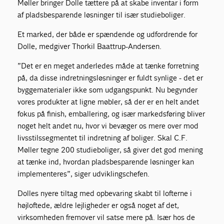
Møller bringer Dolle tættere på at skabe inventar i form
af pladsbesparende løsninger til især studieboliger.
Et marked, der både er spændende og udfordrende for
Dolle, medgiver Thorkil Baattrup-Andersen.
”Det er en meget anderledes måde at tænke forretning
på, da disse indretningsløsninger er fuldt synlige - det er
byggematerialer ikke som udgangspunkt. Nu begynder
vores produkter at ligne møbler, så der er en helt andet
fokus på finish, emballering, og især markedsføring bliver
noget helt andet nu, hvor vi bevæger os mere over mod
livsstilssegmentet til indretning af boliger. Skal C.F.
Møller tegne 200 studieboliger, så giver det god mening
at tænke ind, hvordan pladsbesparende løsninger kan
implementeres”, siger udviklingschefen.
Dolles nyere tiltag med opbevaring skabt til lofterne i
højloftede, ældre lejligheder er også noget af det,
virksomheden fremover vil satse mere på. Især hos de