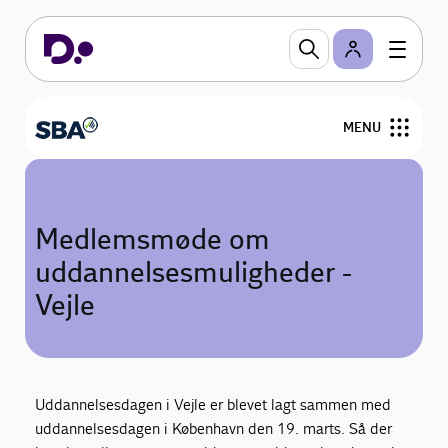
MENU
Om SBA
Medlemsmøde om
Arrangementer og netværk
uddannelsesmuligheder -
Bliv medlem
Vejle
Servicenormen
Personalejura og rådgivning
Uddannelsesdagen i Vejle er blevet lagt sammen med
uddannelsesdagen i København den 19. marts. Så der
Nyheder og analyser