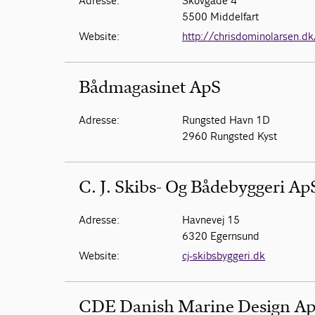
Adresse:
Skovgade 4
5500 Middelfart
Website:
http://chrisdominolarsen.dk
Bådmagasinet ApS
Adresse:
Rungsted Havn 1D
2960 Rungsted Kyst
C. J. Skibs- Og Bådebyggeri Ap
Adresse:
Havnevej 15
6320 Egernsund
Website:
cj-skibsbyggeri.dk
CDE Danish Marine Design A