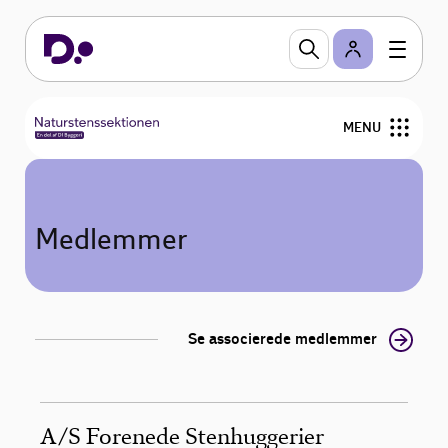
MENU
Om lauget
Medlemmer
Publikationer
Naturstensprisen
Se associerede medlemmer
Uddannelse
Bestyrelse
A/S Forenede Stenhuggerier
Medlemmer