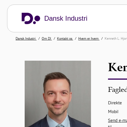
Dansk Industri
Dansk Industri
Om DI
Kontakt os
Hvem er hvem
Kenneth L. Hjo
Ken
Fagled
Direkte
Mobil
Send e-ma
til