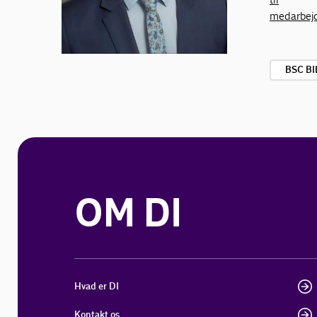
medarbej
BSC B
OM DI
Hvad er DI
Kontakt os