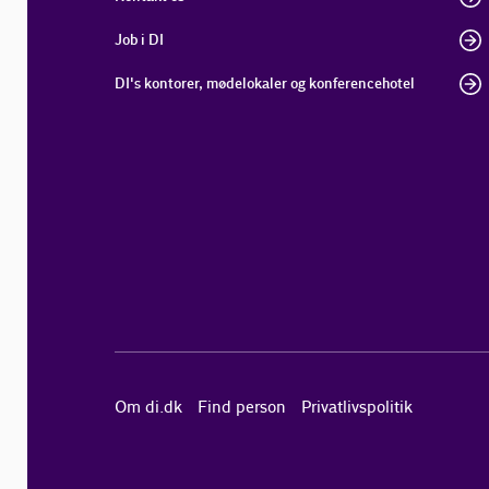
Job i DI
DI's kontorer, mødelokaler og konferencehotel
Om di.dk
Find person
Privatlivspolitik