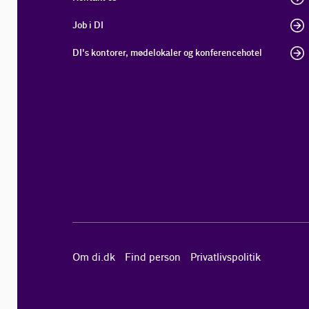
Job i DI
DI's kontorer, mødelokaler og konferencehotel
Om di.dk
Find person
Privatlivspolitik