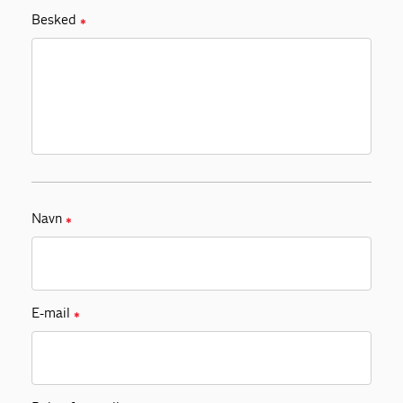
Besked
✱
Navn
✱
E-mail
✱