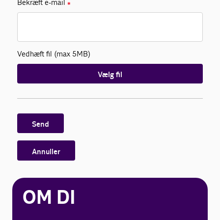
Bekræft e-mail
✱
Vedhæft fil (max 5MB)
Vælg fil
Send
Annuller
OM DI