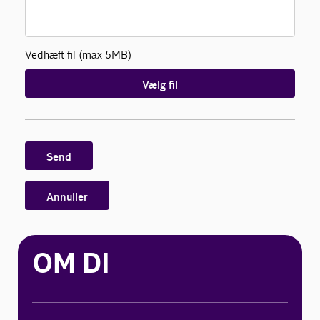
Vedhæft fil (max 5MB)
Vælg fil
Send
Annuller
OM DI