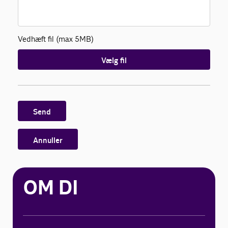
Vedhæft fil (max 5MB)
Vælg fil
Send
Annuller
OM DI