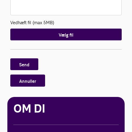
Vedhæft fil (max 5MB)
Vælg fil
Send
Annuller
OM DI