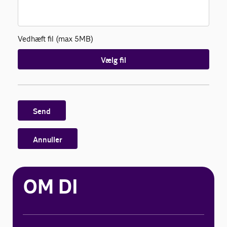
Vedhæft fil (max 5MB)
Vælg fil
Send
Annuller
OM DI