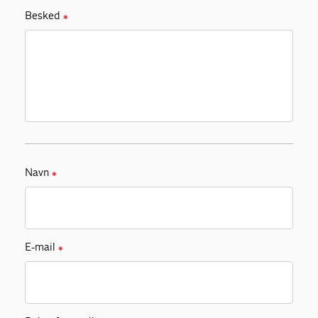
Besked
✱
Navn
✱
E-mail
✱