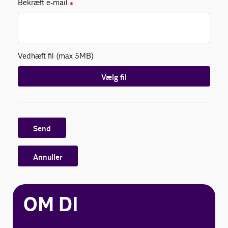
Bekræft e-mail
✱
Vedhæft fil (max 5MB)
Vælg fil
Send
Annuller
OM DI