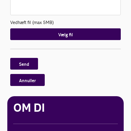
Vedhæft fil (max 5MB)
Vælg fil
Send
Annuller
OM DI