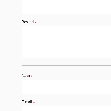
Besked
✱
Navn
✱
E-mail
✱