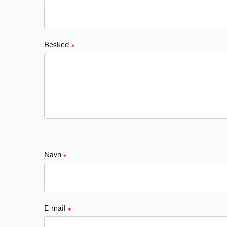
Besked
✱
Navn
✱
E-mail
✱