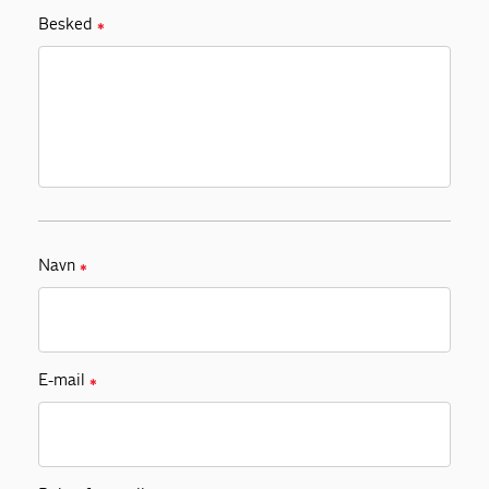
Besked
✱
Navn
✱
E-mail
✱