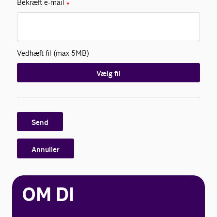
Bekræft e-mail
✱
Vedhæft fil (max 5MB)
Vælg fil
Send
Annuller
OM DI