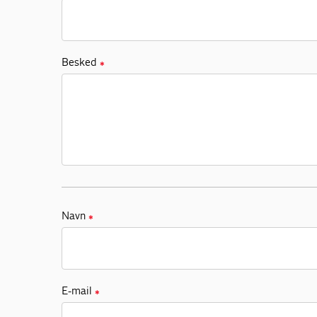
Besked
✱
Navn
✱
E-mail
✱