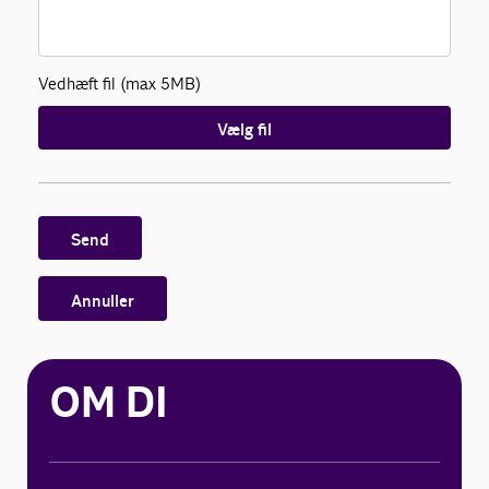
Vedhæft fil (max 5MB)
Vælg fil
Send
Annuller
OM DI