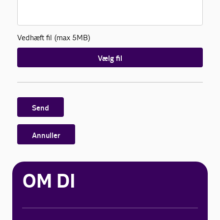
Vedhæft fil (max 5MB)
Vælg fil
Send
Annuller
OM DI