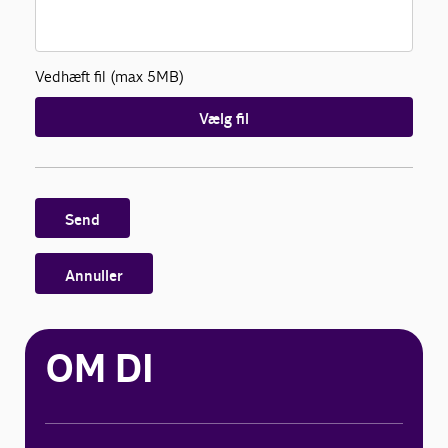
Vedhæft fil (max 5MB)
Vælg fil
Send
Annuller
OM DI