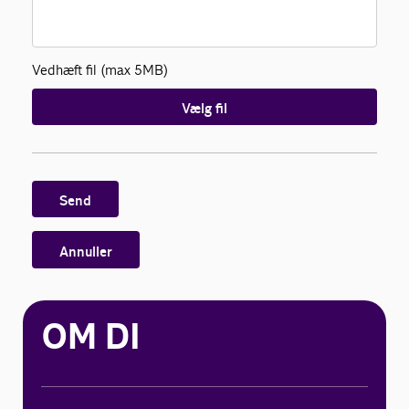
Vedhæft fil (max 5MB)
Vælg fil
Send
Annuller
OM DI