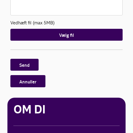
Vedhæft fil (max 5MB)
Vælg fil
Send
Annuller
OM DI