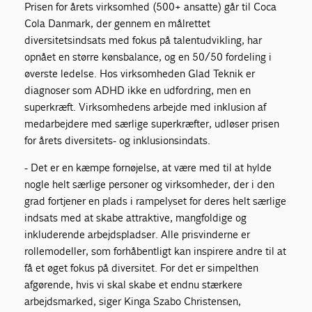
Prisen for årets virksomhed (500+ ansatte) går til Coca
Cola Danmark, der gennem en målrettet
diversitetsindsats med fokus på talentudvikling, har
opnået en større kønsbalance, og en 50/50 fordeling i
øverste ledelse. Hos virksomheden Glad Teknik er
diagnoser som ADHD ikke en udfordring, men en
superkræft. Virksomhedens arbejde med inklusion af
medarbejdere med særlige superkræfter, udløser prisen
for årets diversitets- og inklusionsindats.
- Det er en kæmpe fornøjelse, at være med til at hylde
nogle helt særlige personer og virksomheder, der i den
grad fortjener en plads i rampelyset for deres helt særlige
indsats med at skabe attraktive, mangfoldige og
inkluderende arbejdspladser. Alle prisvinderne er
rollemodeller, som forhåbentligt kan inspirere andre til at
få et øget fokus på diversitet. For det er simpelthen
afgørende, hvis vi skal skabe et endnu stærkere
arbejdsmarked, siger Kinga Szabo Christensen,