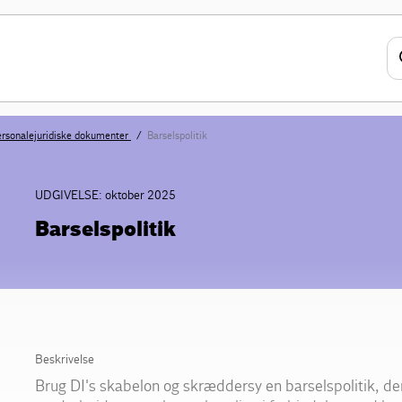
rsonalejuridiske dokumenter
Barselspolitik
UDGIVELSE: oktober 2025
Barselspolitik
Beskrivelse
Brug DI's skabelon og skræddersy en barselspolitik, der