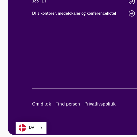
Job i DI
DI's kontorer, mødelokaler og konferencehotel
Om di.dk
Find person
Privatlivspolitik
DA