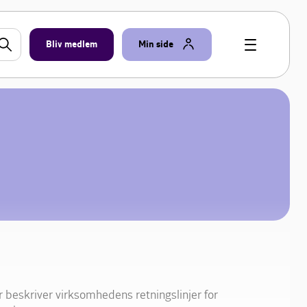
Bliv medlem
Min side
 beskriver virksomhedens retningslinjer for