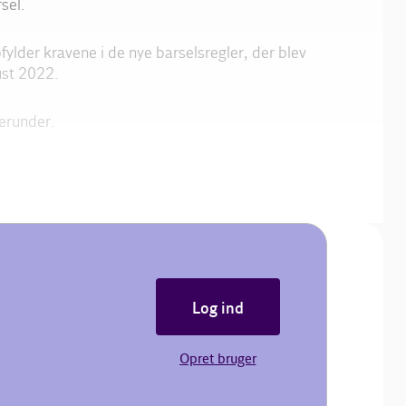
sel.
fylder kravene i de nye barselsregler, der blev
ust 2022.
herunder.
Log ind
Opret bruger