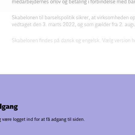
medarbejdernes orlov og betaling i forbindelse med bar
Skabelonen til barselspolitik sikrer, at virksomheden op
vedtaget den 3. marts 2022, og som gælder fra 2. aug
Skabelonen findes på dansk og engelsk. Vælg version 
adgang
være logget ind for at få adgang til siden.