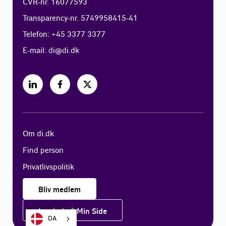
CVR-nr. 16077593
Transparency-nr. 5749958415-41
Telefon: +45 3377 3377
E-mail:
di@di.dk
Om di.dk
Find person
Privatlivspolitik
Bliv medlem
Log ind på Min Side
DA